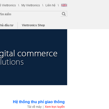
ề Viettronics
\
My Viettronics
\
Liên hệ
\
hà đầu tư
Viettronics Shop
Hệ thống thu phí giao thông
Tải về máy
|
Xem trực tuyến