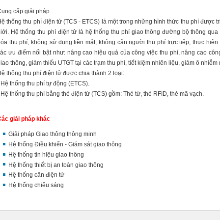
ung cấp giải pháp
ệ thống thu phí điện tử (TCS - ETCS) là một trong những hình thức thu phí được t
iới. Hệ thống thu phí điện tử là hệ thống thu phí giao thông đường bộ thông qua
óa thu phí, không sử dụng tiền mặt, không cần người thu phí trực tiếp, thực hiện
ác ưu điểm nổi bật như: nâng cao hiệu quả của công việc thu phí, nâng cao công 
iao thông, giảm thiểu UTGT tại các trạm thu phí, tiết kiệm nhiên liệu, giảm ô nhiễm m
ệ thống thu phí điện tử được chia thành 2 loại:
 Hệ thống thu phí tự động (ETCS).
 Hệ thống thu phí bằng thẻ điện từ (TCS) gồm: Thẻ từ, thẻ RFID, thẻ mã vạch.
ác giải pháp khác
Giải pháp Giao thông thông minh
Hệ thống Điều khiển - Giám sát giao thông
Hệ thống tín hiệu giao thông
Hệ thống thiết bị an toàn giao thông
Hệ thống cân điện tử
Hệ thống chiếu sáng