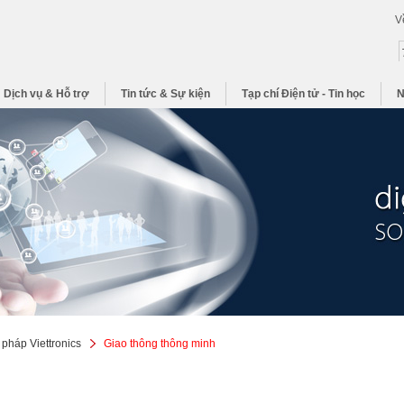
V
Dịch vụ & Hỗ trợ
Tin tức & Sự kiện
Tạp chí Điện tử - Tin học
N
 pháp Viettronics
Giao thông thông minh