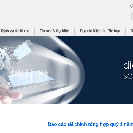
V
Dịch vụ & Hỗ trợ
Tin tức & Sự kiện
Tạp chí Điện tử - Tin học
N
Báo cáo tài chính tổng hợp quý 1 năm 