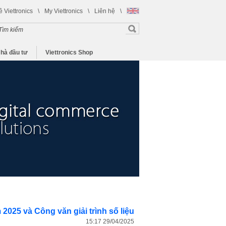
ề Viettronics
\
My Viettronics
\
Liên hệ
\
hà đầu tư
Viettronics Shop
2025 và Công văn giải trình số liệu
15:17 29/04/2025